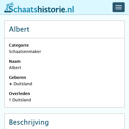
navig
schaatshistorie.nl
men
Albert
Categorie
Schaatsenmaker
Naam
Albert
Geboren
∗
Duitsland
Overleden
†
Duitsland
Beschrijving