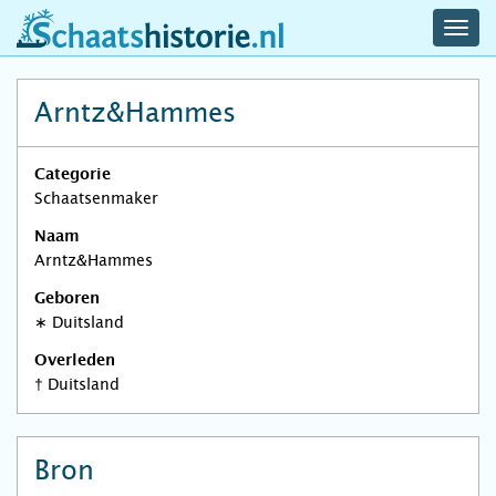
navig
schaatshistorie.nl
men
Arntz&Hammes
Categorie
Schaatsenmaker
Naam
Arntz&Hammes
Geboren
∗
Duitsland
Overleden
†
Duitsland
Bron