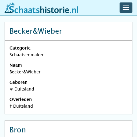
navig
schaatshistorie.nl
men
Becker&Wieber
Categorie
Schaatsenmaker
Naam
Becker&Wieber
Geboren
∗
Duitsland
Overleden
†
Duitsland
Bron