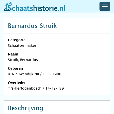
navig
schaatshistorie.nl
men
Bernardus Struik
Categorie
Schaatsenmaker
Naam
Struik, Bernardus
Geboren
∗
Nieuwendijk NB
/
11-5-1900
Overleden
†
's-Hertogenbosch
/
14-12-1991
Beschrijving