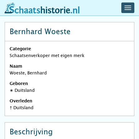
navig
schaatshistorie.nl
men
Bernhard Woeste
Categorie
Schaatsenverkoper met eigen merk
Naam
Woeste, Bernhard
Geboren
∗
Duitsland
Overleden
†
Duitsland
Beschrijving