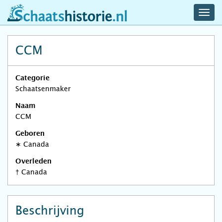
navig
schaatshistorie.nl
men
CCM
Categorie
Schaatsenmaker
Naam
CCM
Geboren
∗
Canada
Overleden
†
Canada
Beschrijving