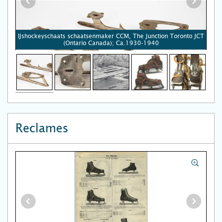
IJshockeyschaats schaatsenmaker CCM, The Junction Toronto JCT
(Ontario Canada); Ca.1930-1940
Reclames