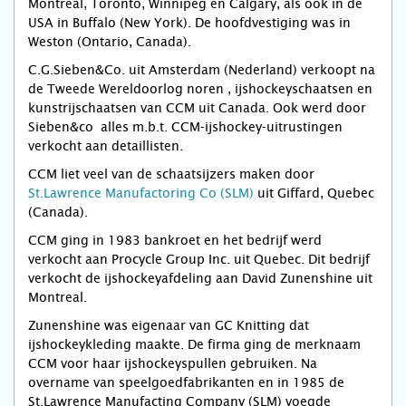
Montreal, Toronto, Winnipeg en Calgary, als ook in de
USA in Buffalo (New York). De hoofdvestiging was in
Weston (Ontario, Canada).
C.G.Sieben&Co. uit Amsterdam (Nederland) verkoopt na
de Tweede Wereldoorlog noren , ijshockeyschaatsen en
kunstrijschaatsen van CCM uit Canada. Ook werd door
Sieben&co alles m.b.t. CCM-ijshockey-uitrustingen
verkocht aan detaillisten.
CCM liet veel van de schaatsijzers maken door
St.Lawrence Manufactoring Co (SLM)
uit Giffard, Quebec
(Canada).
CCM ging in 1983 bankroet en het bedrijf werd
verkocht aan Procycle Group Inc. uit Quebec. Dit bedrijf
verkocht de ijshockeyafdeling aan David Zunenshine uit
Montreal.
Zunenshine was eigenaar van GC Knitting dat
ijshockeykleding maakte. De firma ging de merknaam
CCM voor haar ijshockeyspullen gebruiken. Na
overname van speelgoedfabrikanten en in 1985 de
St.Lawrence Manufacting Company (SLM) voegde