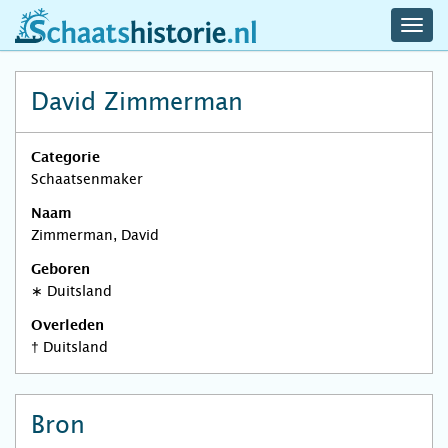
navig
schaatshistorie.nl
men
David Zimmerman
Categorie
Schaatsenmaker
Naam
Zimmerman, David
Geboren
∗
Duitsland
Overleden
†
Duitsland
Bron