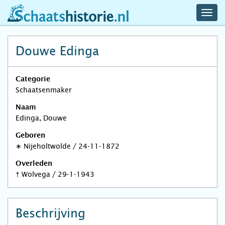
navig
schaatshistorie.nl
men
Douwe Edinga
Categorie
Schaatsenmaker
Naam
Edinga, Douwe
Geboren
∗
Nijeholtwolde
/
24-11-1872
Overleden
†
Wolvega
/
29-1-1943
Beschrijving