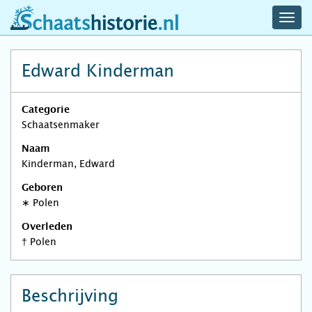
navig
schaatshistorie.nl
men
Edward Kinderman
Categorie
Schaatsenmaker
Naam
Kinderman, Edward
Geboren
∗
Polen
Overleden
†
Polen
Beschrijving