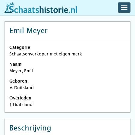
navig
schaatshistorie.nl
men
Emil Meyer
Categorie
Schaatsenverkoper met eigen merk
Naam
Meyer, Emil
Geboren
∗
Duitsland
Overleden
†
Duitsland
Beschrijving