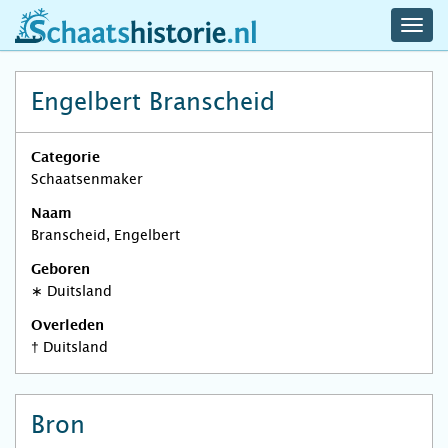
navig
schaatshistorie.nl
men
Engelbert Branscheid
Categorie
Schaatsenmaker
Naam
Branscheid, Engelbert
Geboren
∗
Duitsland
Overleden
†
Duitsland
Bron