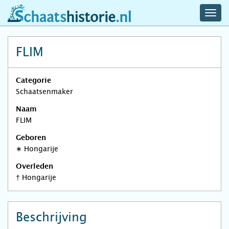
navig
schaatshistorie.nl
men
FLIM
Categorie
Schaatsenmaker
Naam
FLIM
Geboren
∗
Hongarije
Overleden
†
Hongarije
Beschrijving