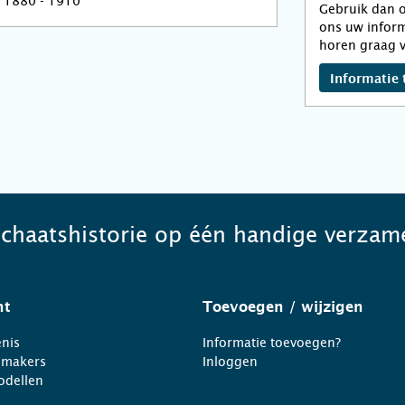
1880 - 1910
Gebruik dan o
ons uw inform
horen graag v
Informatie 
schaatshistorie op één handige verzame
ht
Toevoegen
/ wijzigen
nis
Informatie toevoegen?
nmakers
Inloggen
odellen