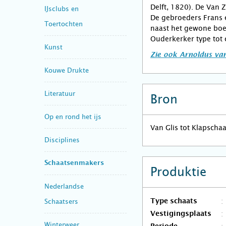
Delft, 1820). De Van
IJsclubs en
De gebroeders Frans 
Toertochten
naast het gewone boe
Ouderkerker type tot 
Kunst
Zie ook Arnoldus van
Kouwe Drukte
Literatuur
Bron
Op en rond het ijs
Van Glis tot Klapscha
Disciplines
Schaatsenmakers
Produktie
Nederlandse
Schaatsers
Type schaats
Vestigingsplaats
Winterweer