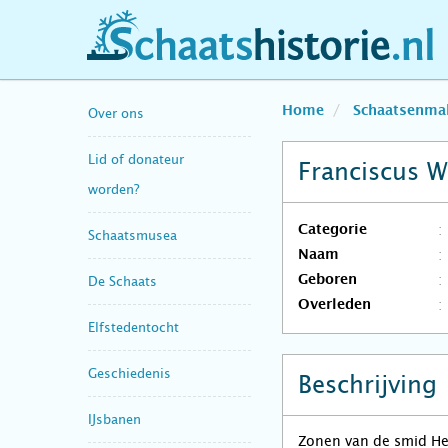
schaatshistorie.nl
Home
Schaatsenma
Over ons
Lid of donateur
Franciscus 
worden?
Categorie
Schaatsmusea
Naam
Geboren
De Schaats
Overleden
Elfstedentocht
Geschiedenis
Beschrijving
IJsbanen
Zonen van de smid He