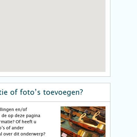
ie of foto’s toevoegen?
llingen en/of
n de op deze pagina
matie? Of heeft u
o’s of ander
l over dit onderwerp?