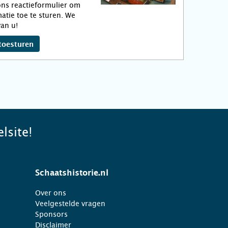
ns reactieformulier om
atie toe te sturen. We
an u!
toesturen
lsite!
Schaatshistorie.nl
Over ons
Veelgestelde vragen
Sponsors
Disclaimer