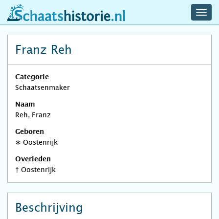
navig
schaatshistorie.nl
men
Franz Reh
Categorie
Schaatsenmaker
Naam
Reh, Franz
Geboren
∗
Oostenrijk
Overleden
†
Oostenrijk
Beschrijving