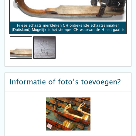
Friese schaats merkteken GH onbekende schaatsenmaker
(Duitsland) Mogelijk is het stempel CH waarvan de H niet gaaf is
Informatie of foto’s toevoegen?