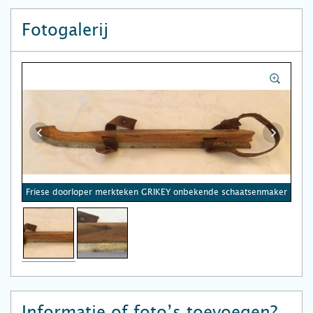
Fotogalerij
Friese doorloper merkteken GRIKEY onbekende schaatsenmaker
Informatie of foto’s toevoegen?