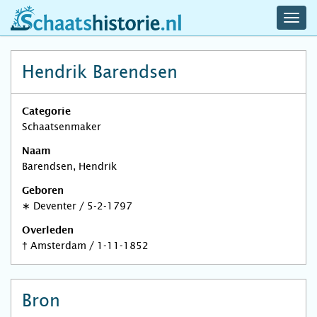
navig
schaatshistorie.nl
men
Hendrik Barendsen
Categorie
Schaatsenmaker
Naam
Barendsen, Hendrik
Geboren
∗
Deventer
/
5-2-1797
Overleden
†
Amsterdam
/
1-11-1852
Bron