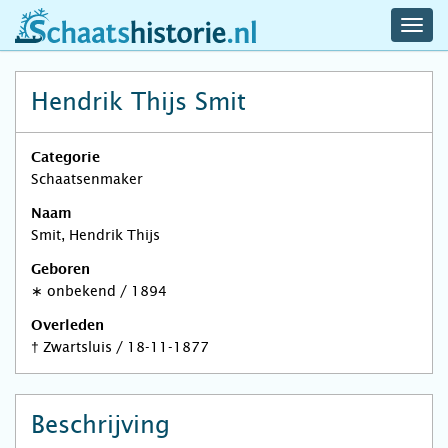
navig
schaatshistorie.nl
men
Hendrik Thijs Smit
Categorie
Schaatsenmaker
Naam
Smit, Hendrik Thijs
Geboren
∗
onbekend
/
1894
Overleden
†
Zwartsluis
/
18-11-1877
Beschrijving