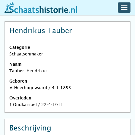
navig
schaatshistorie.nl
men
Hendrikus Tauber
Categorie
Schaatsenmaker
Naam
Tauber, Hendrikus
Geboren
∗
Heerhugowaard
/
4-1-1855
Overleden
†
Oudkarspel
/
22-4-1911
Beschrijving