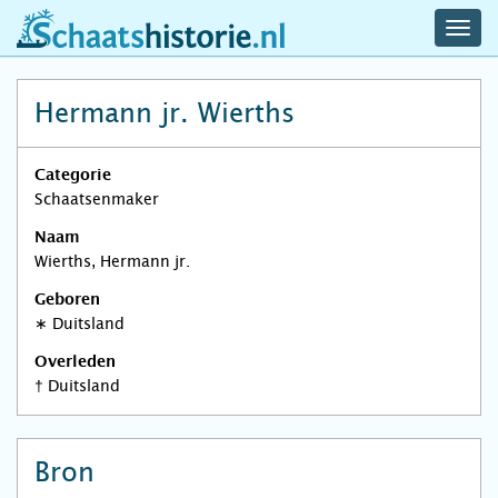
navig
schaatshistorie.nl
men
Hermann jr. Wierths
Categorie
Schaatsenmaker
Naam
Wierths, Hermann jr.
Geboren
∗
Duitsland
Overleden
†
Duitsland
Bron