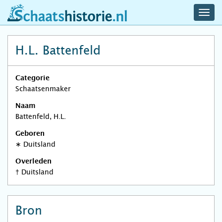
navig
schaatshistorie.nl
men
H.L. Battenfeld
Categorie
Schaatsenmaker
Naam
Battenfeld, H.L.
Geboren
∗
Duitsland
Overleden
†
Duitsland
Bron