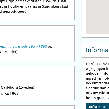
jzer zijn gemaakt tussen 1858 en 1868,
st in Högbo en daarna in Sandviken staal
d geproduceerd.
op
ndinavië periode 1850-1880
Informat
iko Mulder)
Heeft u aanvu
wijzigingen i
geboden infor
misschien fot
beeldmateriaa
Gävleborg (Zweden)
Gebruik dan o
ons uw inform
circa 1865
horen graag v
Informatie 