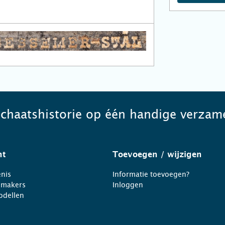
schaatshistorie op één handige verzame
ht
Toevoegen
/ wijzigen
nis
Informatie toevoegen?
nmakers
Inloggen
odellen