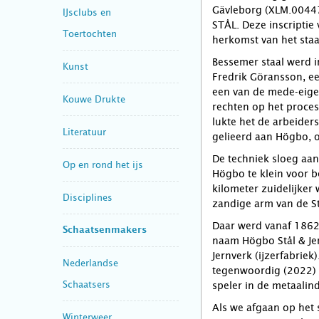
Gävleborg (XLM.0044
IJsclubs en
STÅL. Deze inscriptie
Toertochten
herkomst van het staa
Bessemer staal werd 
Kunst
Fredrik Göransson, e
een van de mede-eige
Kouwe Drukte
rechten op het proce
lukte het de arbeider
Literatuur
gelieerd aan Högbo, o
De techniek sloeg aan 
Op en rond het ijs
Högbo te klein voor b
kilometer zuidelijker
Disciplines
zandige arm van de S
Daar werd vanaf 1862
Schaatsenmakers
naam Högbo Stål & Je
Jernverk (ijzerfabriek)
Nederlandse
tegenwoordig (2022) i
Schaatsers
speler in de metaalind
Als we afgaan op het 
Winterweer