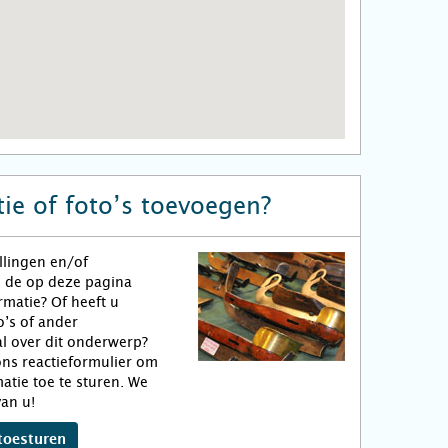
ie of foto’s toevoegen?
llingen en/of
n de op deze pagina
matie? Of heeft u
o’s of ander
l over dit onderwerp?
ns reactieformulier om
atie toe te sturen. We
an u!
toesturen