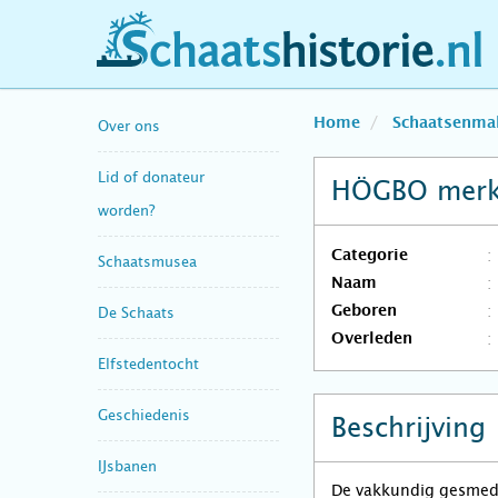
schaatshistorie.nl
Home
Schaatsenma
Over ons
Lid of donateur
HÖGBO merk
worden?
Categorie
Schaatsmusea
Naam
Geboren
De Schaats
Overleden
Elfstedentocht
Geschiedenis
Beschrijving
IJsbanen
De vakkundig gesmed