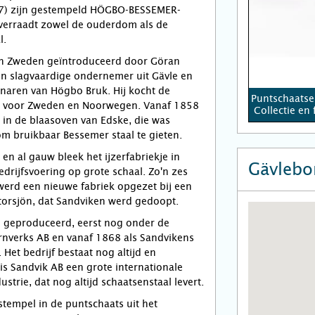
7) zijn gestempeld HÖGBO-BESSEMER-
 verraadt zowel de ouderdom als de
l.
in Zweden geïntroduceerd door Göran
en slagvaardige ondernemer uit Gävle en
naren van Högbo Bruk. Hij kocht de
Puntschaatse
s voor Zweden en Noorwegen. Vanaf 1858
Collectie e
s in de blaasoven van Edske, die was
m bruikbaar Bessemer staal te gieten.
en al gauw bleek het ijzerfabriekje in
Gävlebo
edrijfsvoering op grote schaal. Zo'n zes
 werd een nieuwe fabriek opgezet bij een
torsjön, dat Sandviken werd gedoopt.
 geproduceerd, eerst nog onder de
rnverks AB en vanaf 1868 als Sandvikens
. Het bedrijf bestaat nog altijd en
s Sandvik AB een grote internationale
ustrie, dat nog altijd schaatsenstaal levert.
stempel in de puntschaats uit het