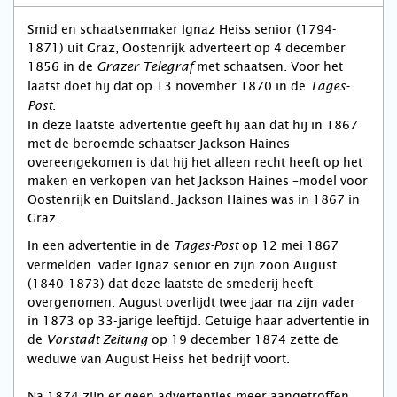
Smid en schaatsenmaker Ignaz Heiss senior (1794-
1871) uit Graz, Oostenrijk adverteert op 4 december
1856 in de
met schaatsen. Voor het
Grazer Telegraf
laatst doet hij dat op 13 november 1870 in de
Tages-
.
Post
In deze laatste advertentie geeft hij aan dat hij in 1867
met de beroemde schaatser Jackson Haines
overeengekomen is dat hij het alleen recht heeft op het
maken en verkopen van het Jackson Haines –model voor
Oostenrijk en Duitsland. Jackson Haines was in 1867 in
Graz.
In een advertentie in de
op 12 mei 1867
Tages-Post
vermelden vader Ignaz senior en zijn zoon August
(1840-1873) dat deze laatste de smederij heeft
overgenomen. August overlijdt twee jaar na zijn vader
in 1873 op 33-jarige leeftijd. Getuige haar advertentie in
de
op 19 december 1874 zette de
Vorstadt Zeitung
weduwe van August Heiss het bedrijf voort.
Na 1874 zijn er geen advertenties meer aangetroffen