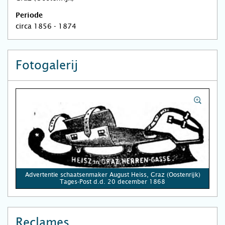
Periode
circa 1856 - 1874
Fotogalerij
Advertentie schaatsenmaker August Heiss, Graz (Oostenrijk)
Tages-Post d.d. 20 december 1868
Reclames