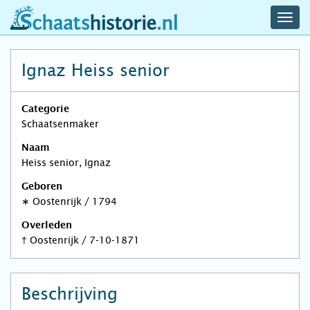
navig
schaatshistorie.nl
men
Ignaz Heiss senior
Categorie
Schaatsenmaker
Naam
Heiss senior, Ignaz
Geboren
∗
Oostenrijk
/
1794
Overleden
†
Oostenrijk
/
7-10-1871
Beschrijving