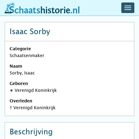
navig
schaatshistorie.nl
men
Isaac Sorby
Categorie
Schaatsenmaker
Naam
Sorby, Isaac
Geboren
∗
Verenigd Koninkrijk
Overleden
†
Verenigd Koninkrijk
Beschrijving