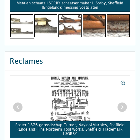
Metalen schaats I.SORBY schaatsenmaker I. Sorby, Sheffield
(Engeland); messing voetplaten
Reclames
Poster 1876 gereedschap Turner, Naylor&Marples, Sheffield
(Engeland) The Northern Tool Works, Sheffield Trademark
I.SORBY