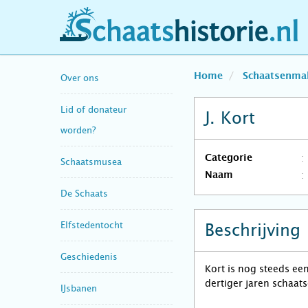
schaatshistorie.nl
Home
Schaatsenma
Over ons
Lid of donateur
J. Kort
worden?
Categorie
Schaatsmusea
Naam
De Schaats
Elfstedentocht
Beschrijving
Geschiedenis
Kort is nog steeds ee
dertiger jaren schaat
IJsbanen