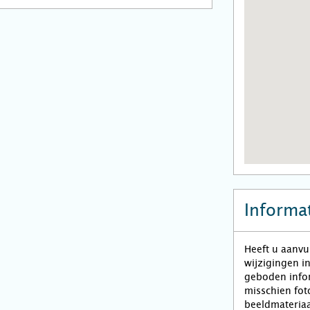
Informat
Heeft u aanvu
wijzigingen i
geboden infor
misschien fot
beeldmateriaa