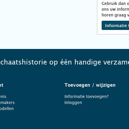
Gebruik dan o
ons uw inform
horen graag v
Informatie 
schaatshistorie op één handige verzame
ht
Toevoegen
/ wijzigen
nis
Informatie toevoegen?
nmakers
Inloggen
odellen