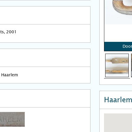
ats, 2001
Door
Haarlem
Haarle