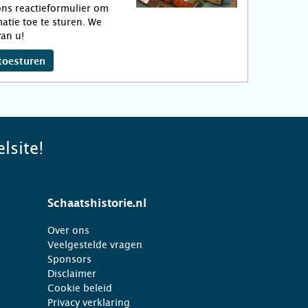
ns reactieformulier om
atie toe te sturen. We
an u!
toesturen
lsite!
Schaatshistorie.nl
Over ons
Veelgestelde vragen
Sponsors
Disclaimer
Cookie beleid
Privacy verklaring