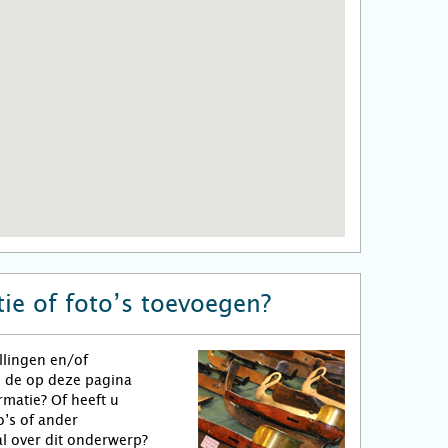
ie of foto’s toevoegen?
llingen en/of
n de op deze pagina
matie? Of heeft u
o’s of ander
l over dit onderwerp?