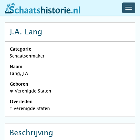
navig
schaatshistorie.nl
men
J.A. Lang
Categorie
Schaatsenmaker
Naam
Lang, J.A.
Geboren
∗
Verenigde Staten
Overleden
†
Verenigde Staten
Beschrijving