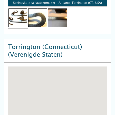
Springskate schaatsenmaker J.A. Lang, Torrington (CT, USA)
Torrington (Connecticut)
(Verenigde Staten)