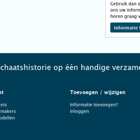
Gebruik dan o
ons uw inform
horen graag v
Informatie 
schaatshistorie op één handige verzame
ht
Toevoegen
/ wijzigen
nis
Informatie toevoegen?
nmakers
Inloggen
odellen