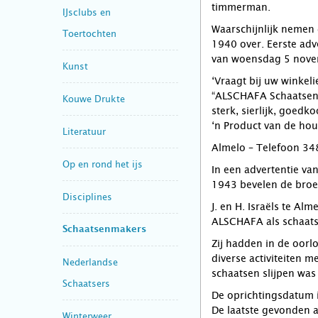
timmerman.
IJsclubs en
Waarschijnlijk nemen
Toertochten
1940 over. Eerste adv
van woensdag 5 nove
Kunst
‘Vraagt bij uw winkeli
“ALSCHAFA Schaatsen
Kouwe Drukte
sterk, sierlijk, goedk
‘n Product van de hou
Literatuur
Almelo – Telefoon 34
Op en rond het ijs
In een advertentie va
1943 bevelen de broer
Disciplines
J. en H. Israëls te Al
ALSCHAFA als schaats
Schaatsenmakers
Zij hadden in de oor
diverse activiteiten 
Nederlandse
schaatsen slijpen was
Schaatsers
De oprichtingsdatum i
De laatste gevonden a
Winterweer