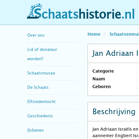
schaatshistorie.nl
Home
Schaatsenma
Over ons
Lid of donateur
Jan Adriaan I
worden?
Categorie
Schaatsmusea
Naam
Geboren
De Schaats
Elfstedentocht
Beschrijving
Geschiedenis
Jan Adriaan Israëls en
IJsbanen
aannemer Engbert Isr