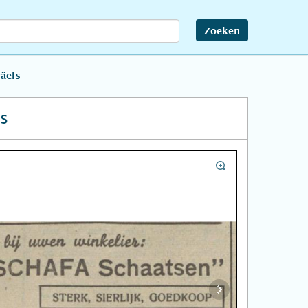
Zoeken
räels
s