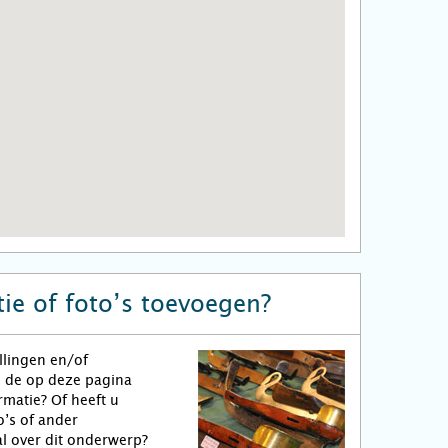
ie of foto’s toevoegen?
llingen en/of
n de op deze pagina
matie? Of heeft u
o’s of ander
l over dit onderwerp?