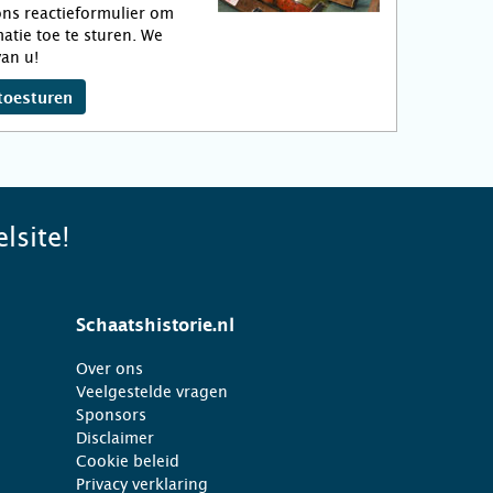
ns reactieformulier om
atie toe te sturen. We
an u!
toesturen
lsite!
Schaatshistorie.nl
Over ons
Veelgestelde vragen
Sponsors
Disclaimer
Cookie beleid
Privacy verklaring