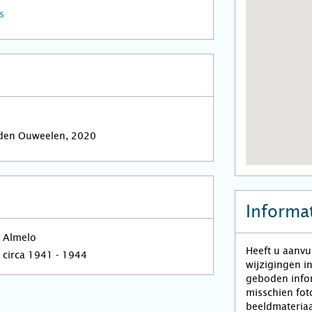
s
 den Ouweelen, 2020
Informat
Almelo
Heeft u aanvu
circa 1941 - 1944
wijzigingen i
geboden infor
misschien fot
beeldmateriaa