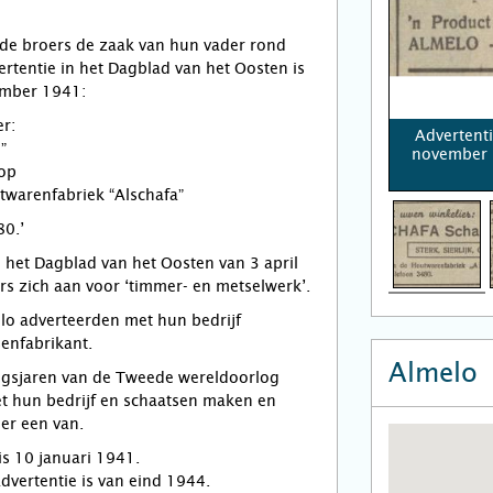
 de broers de zaak van hun vader rond
ertentie in het Dagblad van het Oosten is
mber 1941:
er:
Advertenti
”
november 1
oop
twarenfabriek “Alschafa”
80.’
n het Dagblad van het Oosten van 3 april
s zich aan voor ‘timmer- en metselwerk’.
melo adverteerden met hun bedrijf
enfabrikant.
Almelo
logsjaren van de Tweede wereldoorlog
met hun bedrijf en schaatsen maken en
 er een van.
s 10 januari 1941.
dvertentie is van eind 1944.