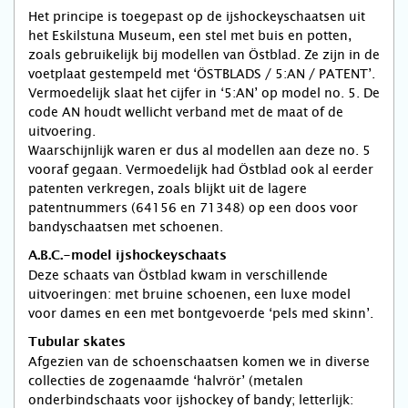
Het principe is toegepast op de ijshockeyschaatsen uit
het Eskilstuna Museum, een stel met buis en potten,
zoals gebruikelijk bij modellen van Östblad. Ze zijn in de
voetplaat gestempeld met ‘ÖSTBLADS / 5:AN / PATENT’.
Vermoedelijk slaat het cijfer in ‘5:AN’ op model no. 5. De
code AN houdt wellicht verband met de maat of de
uitvoering.
Waarschijnlijk waren er dus al modellen aan deze no. 5
vooraf gegaan. Vermoedelijk had Östblad ook al eerder
patenten verkregen, zoals blijkt uit de lagere
patentnummers (64156 en 71348) op een doos voor
bandyschaatsen met schoenen.
A.B.C.-model ijshockeyschaats
Deze schaats van Östblad kwam in verschillende
uitvoeringen: met bruine schoenen, een luxe model
voor dames en een met bontgevoerde ‘pels med skinn’.
Tubular skates
Afgezien van de schoenschaatsen komen we in diverse
collecties de zogenaamde ‘halvrör’ (metalen
onderbindschaats voor ijshockey of bandy; letterlijk: