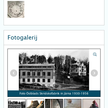
Fotogalerij
Foto Östblads Skridskofabrik in Järna 1930-1956