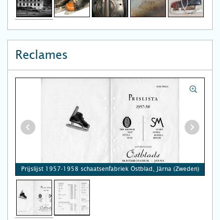
Reclames
Prijslijst 1957-1958 schaatsenfabriek Östblad, Järna (Zweden)