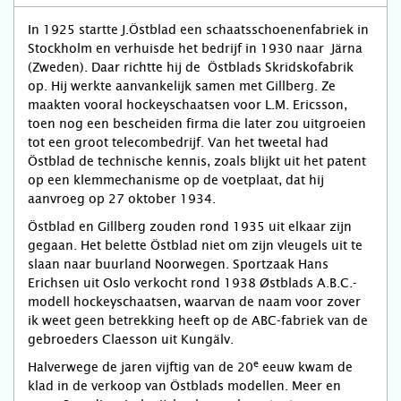
In 1925 startte J.Östblad een schaatsschoenenfabriek in
Stockholm en verhuisde het bedrijf in 1930 naar Järna
(Zweden). Daar richtte hij de Östblads Skridskofabrik
op. Hij werkte aanvankelijk samen met Gillberg. Ze
maakten vooral hockeyschaatsen voor L.M. Ericsson,
toen nog een bescheiden firma die later zou uitgroeien
tot een groot telecombedrijf. Van het tweetal had
Östblad de technische kennis, zoals blijkt uit het patent
op een klemmechanisme op de voetplaat, dat hij
aanvroeg op 27 oktober 1934.
Östblad en Gillberg zouden rond 1935 uit elkaar zijn
gegaan. Het belette Östblad niet om zijn vleugels uit te
slaan naar buurland Noorwegen. Sportzaak Hans
Erichsen uit Oslo verkocht rond 1938 Østblads A.B.C.-
modell hockeyschaatsen, waarvan de naam voor zover
ik weet geen betrekking heeft op de ABC-fabriek van de
gebroeders Claesson uit Kungälv.
e
Halverwege de jaren vijftig van de 20
eeuw kwam de
klad in de verkoop van Östblads modellen. Meer en