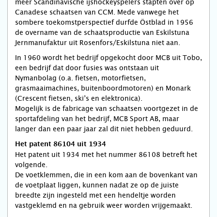
meer Scandinavische ijshockeyspelers stapten over op
Canadese schaatsen van CCM. Mede vanwege het
sombere toekomstperspectief durfde Östblad in 1956
de overname van de schaatsproductie van Eskilstuna
Jernmanufaktur uit Rosenfors/Eskilstuna niet aan.
In 1960 wordt het bedrijf opgekocht door MCB uit Tobo,
een bedrijf dat door fusies was ontstaan uit
Nymanbolag (o.a. fietsen, motorfietsen,
grasmaaimachines, buitenboordmotoren) en Monark
(Crescent fietsen, ski’s en elektronica).
Mogelijk is de fabricage van schaatsen voortgezet in de
sportafdeling van het bedrijf, MCB Sport AB, maar
langer dan een paar jaar zal dit niet hebben geduurd.
Het patent 86104 uit 1934
Het patent uit 1934 met het nummer 86108 betreft het
volgende.
De voetklemmen, die in een kom aan de bovenkant van
de voetplaat liggen, kunnen nadat ze op de juiste
breedte zijn ingesteld met een hendeltje worden
vastgeklemd en na gebruik weer worden vrijgemaakt.