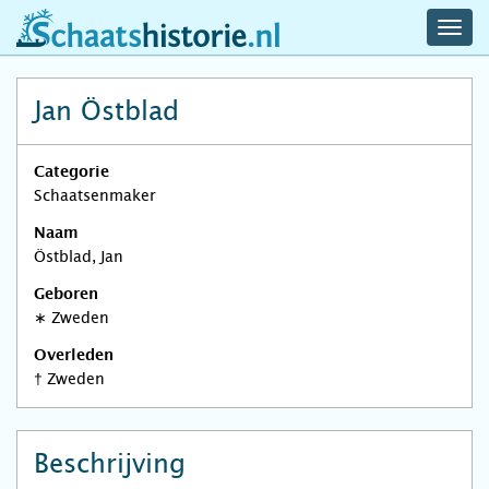
navig
schaatshistorie.nl
men
Jan Östblad
Categorie
Schaatsenmaker
Naam
Östblad, Jan
Geboren
∗
Zweden
Overleden
†
Zweden
Beschrijving