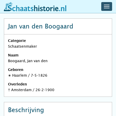
navig
schaatshistorie.nl
men
Jan van den Boogaard
Categorie
Schaatsenmaker
Naam
Boogaard, Jan van den
Geboren
∗
Haarlem
/
7-5-1826
Overleden
†
Amsterdam
/
26-2-1900
Beschrijving