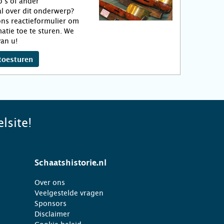
o’s of ander
l over dit onderwerp?
ns reactieformulier om
atie toe te sturen. We
an u!
toesturen
lsite!
Schaatshistorie.nl
Over ons
Veelgestelde vragen
Sponsors
Disclaimer