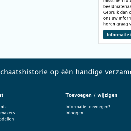
misschien fot
beeldmateriaa
Gebruik dan o
ons uw inform
horen graag v
Informatie 
schaatshistorie op één handige verzame
ht
Toevoegen
/ wijzigen
nis
Informatie toevoegen?
nmakers
Inloggen
odellen