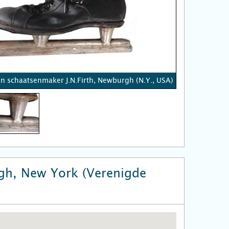
n schaatsenmaker J.N.Firth, Newburgh (N.Y., USA)
h, New York (Verenigde