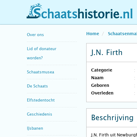
schaatshistorie.nl
Home
Schaatsenma
Over ons
Lid of donateur
J.N. Firth
worden?
Categorie
Schaatsmusea
Naam
Geboren
De Schaats
Overleden
Elfstedentocht
Geschiedenis
Beschrijving
IJsbanen
J.N. Firth uit Newbur