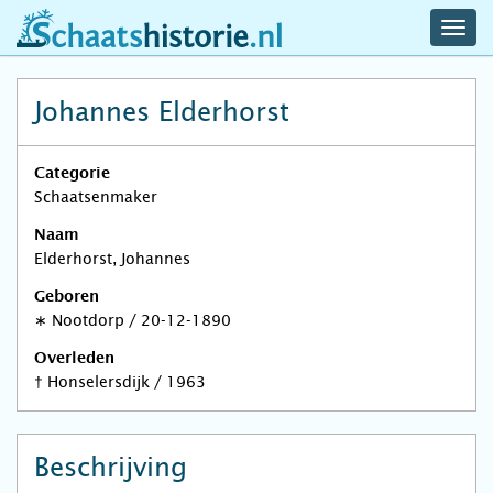
navig
schaatshistorie.nl
men
Johannes Elderhorst
Categorie
Schaatsenmaker
Naam
Elderhorst, Johannes
Geboren
∗
Nootdorp
/
20-12-1890
Overleden
†
Honselersdijk
/
1963
Beschrijving