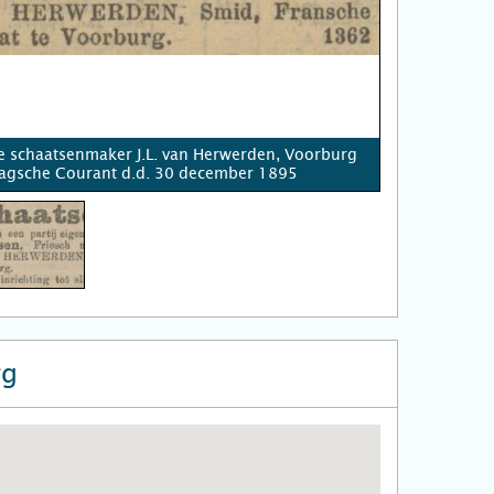
e schaatsenmaker J.L. van Herwerden, Voorburg
agsche Courant d.d. 30 december 1895
rg