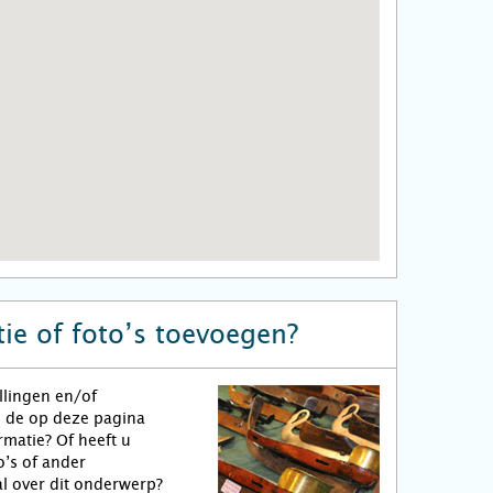
ie of foto’s toevoegen?
llingen en/of
n de op deze pagina
matie? Of heeft u
o’s of ander
l over dit onderwerp?