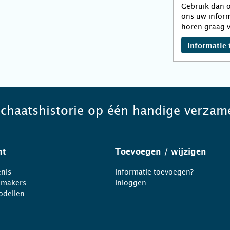
Gebruik dan o
ons uw inform
horen graag v
Informatie 
schaatshistorie op één handige verzame
ht
Toevoegen
/ wijzigen
nis
Informatie toevoegen?
nmakers
Inloggen
odellen