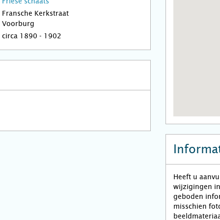
Friese schaats
Fransche Kerkstraat
Voorburg
circa 1890 - 1902
Informat
Heeft u aanvu
wijzigingen i
geboden infor
misschien fot
beeldmateriaa