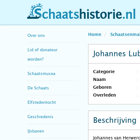
schaatshistorie.nl
Home
Schaatsenma
Over ons
Lid of donateur
Johannes Lu
worden?
Categorie
Schaatsmusea
Naam
Geboren
De Schaats
Overleden
Elfstedentocht
Geschiedenis
Beschrijving
IJsbanen
Johannes van Herwerd