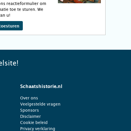
ns reactieformulier om
atie toe te sturen. We
an u!
toesturen
lsite!
Schaatshistorie.nl
Over ons
Veelgestelde vragen
Sponsors
Disclaimer
Cookie beleid
Privacy verklaring