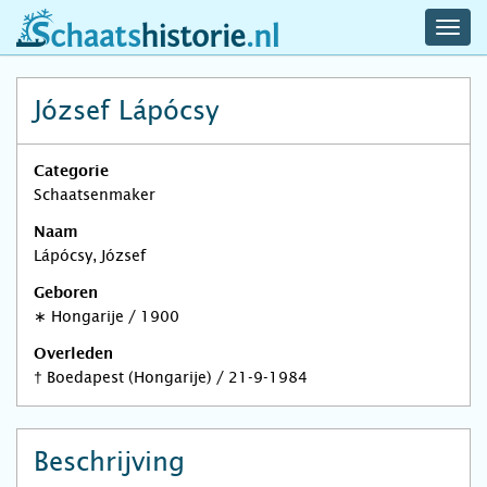
navig
schaatshistorie.nl
men
József Lápócsy
Categorie
Schaatsenmaker
Naam
Lápócsy, József
Geboren
∗
Hongarije
/
1900
Overleden
†
Boedapest (Hongarije)
/
21-9-1984
Beschrijving