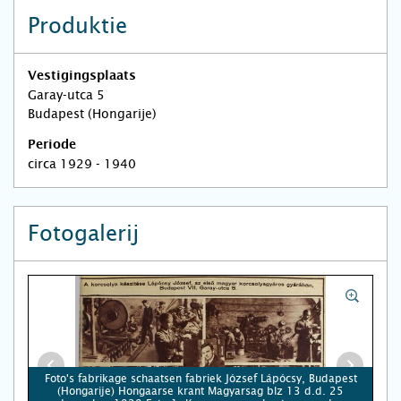
Produktie
Vestigingsplaats
Garay-utca 5
Budapest (Hongarije)
Periode
circa 1929 - 1940
Fotogalerij
Foto's fabrikage schaatsen fabriek József Lápócsy, Budapest
(Hongarije) Hongaarse krant Magyarsag blz 13 d.d. 25