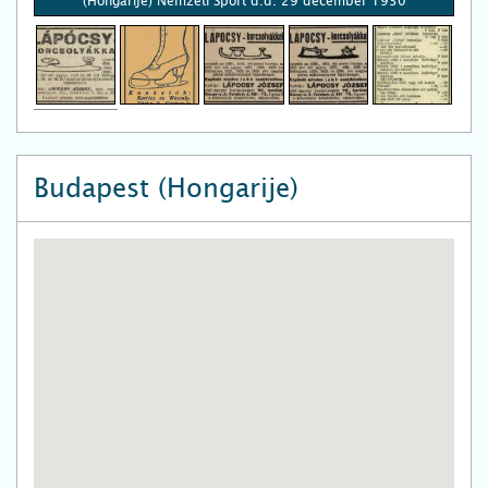
(Hongarije) Nemzeti Sport d.d. 29 december 1930
Budapest (Hongarije)