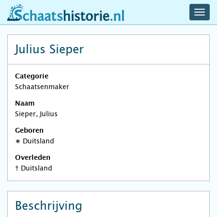
navig
schaatshistorie.nl
men
Julius Sieper
Categorie
Schaatsenmaker
Naam
Sieper, Julius
Geboren
∗
Duitsland
Overleden
†
Duitsland
Beschrijving