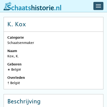
navig
schaatshistorie.nl
men
K. Kox
Categorie
Schaatsenmaker
Naam
Kox, K.
Geboren
∗
België
Overleden
†
België
Beschrijving