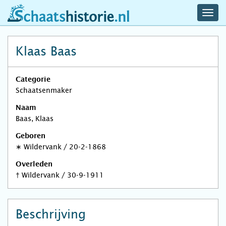
navig
schaatshistorie.nl
men
Klaas Baas
Categorie
Schaatsenmaker
Naam
Baas, Klaas
Geboren
∗
Wildervank
/
20-2-1868
Overleden
†
Wildervank
/
30-9-1911
Beschrijving