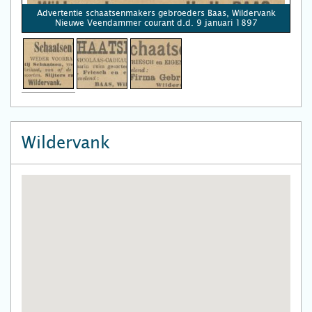
Advertentie schaatsenmakers gebroeders Baas, Wildervank
Nieuwe Veendammer courant d.d. 9 januari 1897
Wildervank