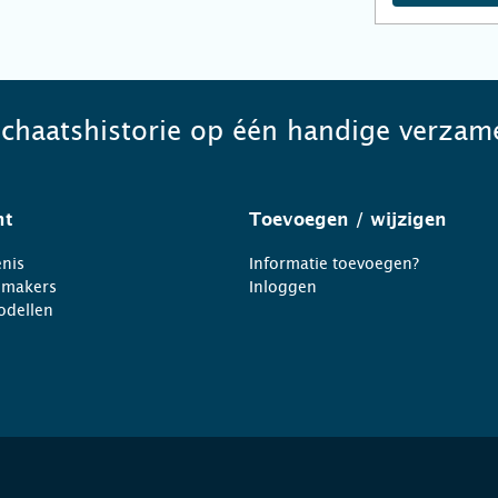
schaatshistorie op één handige verzame
ht
Toevoegen
/ wijzigen
nis
Informatie toevoegen?
nmakers
Inloggen
odellen