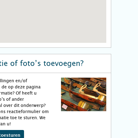
ie of foto’s toevoegen?
llingen en/of
n de op deze pagina
matie? Of heeft u
o’s of ander
l over dit onderwerp?
ns reactieformulier om
atie toe te sturen. We
an u!
toesturen