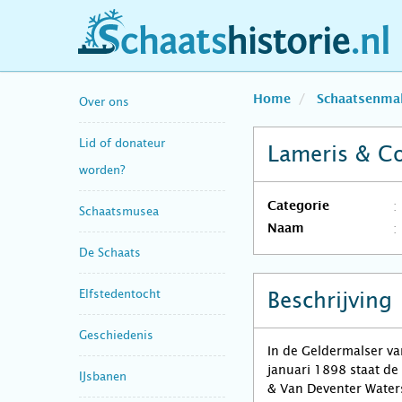
schaatshistorie.nl
Home
Schaatsenma
Over ons
Lid of donateur
Lameris & C
worden?
Categorie
Schaatsmusea
Naam
De Schaats
Elfstedentocht
Beschrijving
Geschiedenis
In de Geldermalser v
januari 1898 staat de
IJsbanen
& Van Deventer Waters