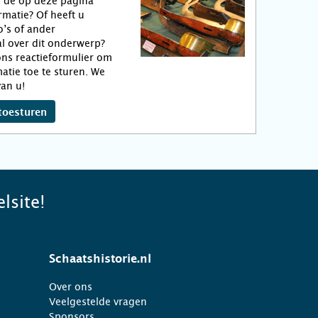
n de op deze pagina
matie? Of heeft u
o’s of ander
l over dit onderwerp?
ns reactieformulier om
atie toe te sturen. We
an u!
toesturen
lsite!
Schaatshistorie.nl
Over ons
Veelgestelde vragen
Sponsors