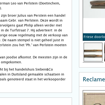
rman Leo van Perlstein (Doetinchem,
).
 zijn broer Julius van Perstein een handel
naam Gebr. van Perlstein. Deze wordt in
volgens gaat Philip alleen verder met
in de Turfstraat 7. Hij adverteert in de
vorige eeuw regelmatig met de verkoop van
Friese doorl
). De naam stempel is niet geheel juist in
Perlstein zou het ‘Ph.’ van Perlstein moeten
n van joodse afkomst. De meesten zijn in de
g omgekomen.
cht bij het handelshuis Sieben&Co
len in Duitsland gemaakte schaatsen in
Reclame
oals genoteerd staat in het verkooporder