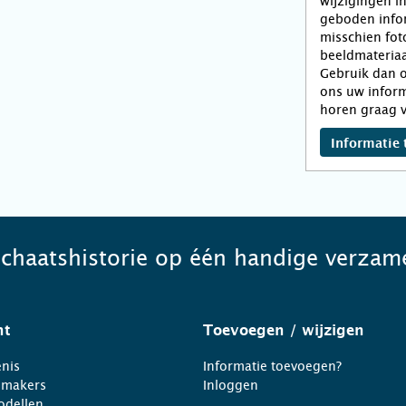
wijzigingen i
geboden infor
misschien fot
beeldmateriaa
Gebruik dan o
ons uw inform
horen graag v
Informatie 
schaatshistorie op één handige verzame
ht
Toevoegen
/ wijzigen
nis
Informatie toevoegen?
nmakers
Inloggen
odellen