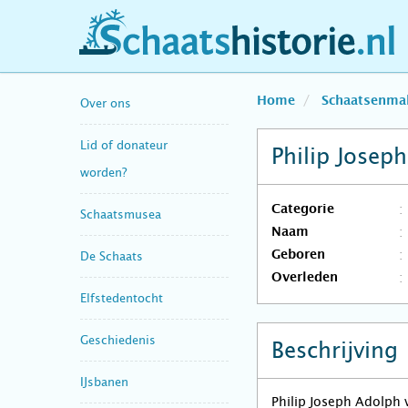
schaatshistorie.nl
Home
Schaatsenma
Over ons
Lid of donateur
Philip Josep
worden?
Categorie
Schaatsmusea
Naam
Geboren
De Schaats
Overleden
Elfstedentocht
Geschiedenis
Beschrijving
IJsbanen
Philip Joseph Adolph 