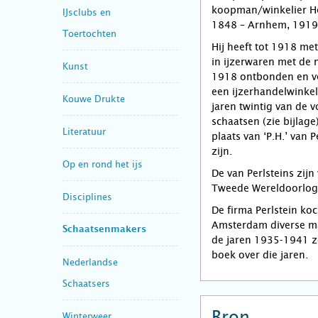
koopman/winkelier He
IJsclubs en
1848 – Arnhem, 1919
Toertochten
Hij heeft tot 1918 met
in ijzerwaren met de 
Kunst
1918 ontbonden en ver
een ijzerhandelwinkel 
Kouwe Drukte
jaren twintig van de 
schaatsen (zie bijlage
Literatuur
plaats van ‘P.H.’ van 
zijn.
Op en rond het ijs
De van Perlsteins zij
Tweede Wereldoorlo
Disciplines
De firma Perlstein ko
Amsterdam diverse ma
Schaatsenmakers
de jaren 1935-1941 z
boek over die jaren.
Nederlandse
Schaatsers
Bron
Winterweer