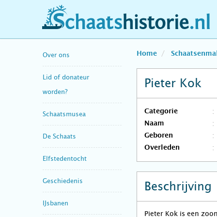
schaatshistorie.nl
Home
Schaatsenma
Over ons
Lid of donateur
Pieter Kok
worden?
Categorie
Schaatsmusea
Naam
Geboren
De Schaats
Overleden
Elfstedentocht
Geschiedenis
Beschrijving
IJsbanen
Pieter Kok is een zoo