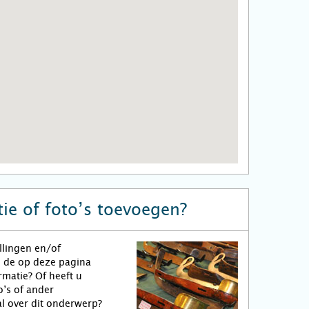
ie of foto’s toevoegen?
llingen en/of
n de op deze pagina
matie? Of heeft u
o’s of ander
l over dit onderwerp?