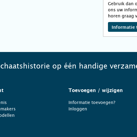
Gebruik dan o
ons uw inform
horen graag v
Informatie 
schaatshistorie op één handige verzame
ht
Toevoegen
/ wijzigen
nis
Informatie toevoegen?
nmakers
Inloggen
odellen