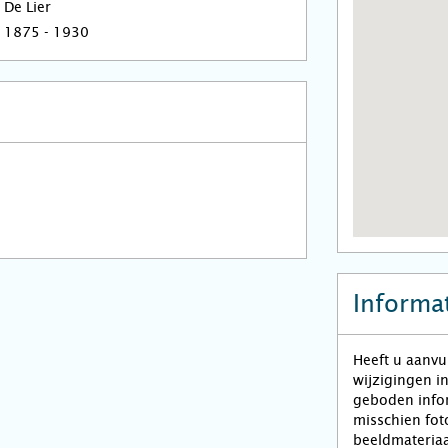
De Lier
1875 - 1930
Informat
Heeft u aanvu
wijzigingen i
geboden infor
misschien fot
beeldmateriaa