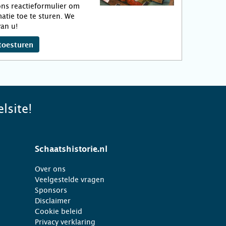
ns reactieformulier om
atie toe te sturen. We
an u!
toesturen
lsite!
Schaatshistorie.nl
Over ons
Veelgestelde vragen
Sponsors
Disclaimer
Cookie beleid
Privacy verklaring