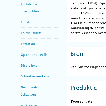
den IJssel, 1824). Zijn
IJsclubs en
Pieter Kok gaat evenal
Toertochten
in juli 1873 smid Jak
waar hij ook schaatse
Kunst
1893 is hij medeoprich
waarvan hij de eerste v
Kouwe Drukte
eerste kassenbouwers
Literatuur
Bron
Op en rond het ijs
Disciplines
Van Glis tot Klapscha
Schaatsenmakers
Produktie
Nederlandse
Schaatsers
Type schaats
Winterweer