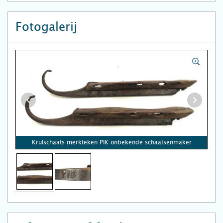
Fotogalerij
Krulschaats merkteken PIK onbekende schaatsenmaker