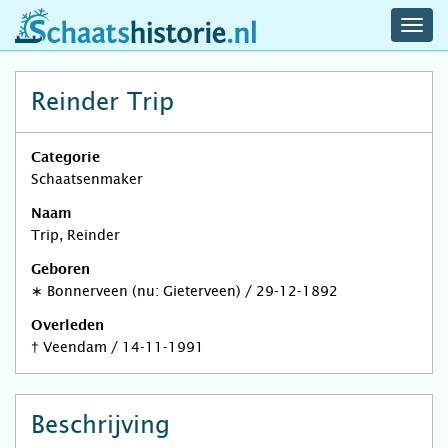
navig
schaatshistorie.nl
men
Reinder Trip
Categorie
Schaatsenmaker
Naam
Trip, Reinder
Geboren
∗
Bonnerveen (nu: Gieterveen)
/
29-12-1892
Overleden
†
Veendam
/
14-11-1991
Beschrijving