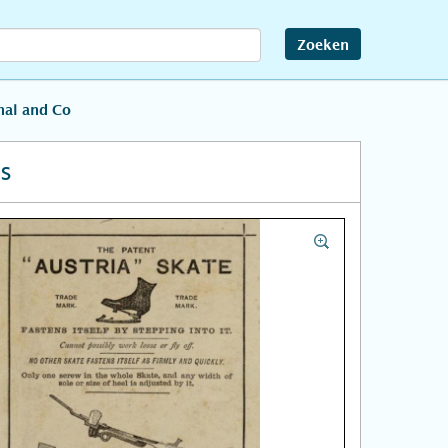
Zoeken
hal and Co
s