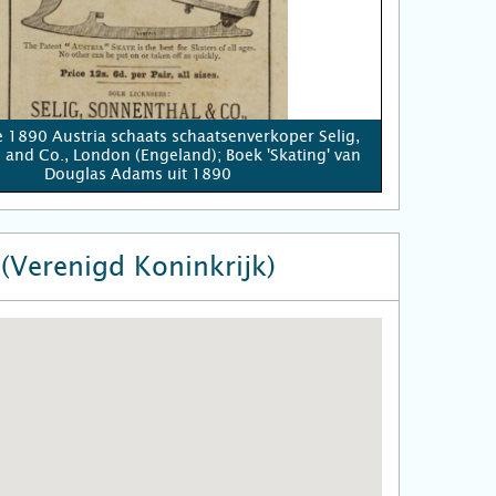
e 1890 Austria schaats schaatsenverkoper Selig,
 and Co., London (Engeland); Boek 'Skating' van
Douglas Adams uit 1890
(Verenigd Koninkrijk)