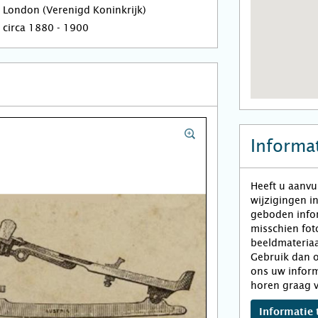
London (Verenigd Koninkrijk)
circa 1880 - 1900
Informat
Heeft u aanvu
wijzigingen i
geboden infor
misschien fot
beeldmateriaa
Gebruik dan o
ons uw inform
horen graag v
Informatie 