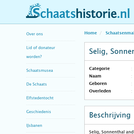
schaatshistorie.nl
Home
Schaatsenma
Over ons
Lid of donateur
Selig, Sonne
worden?
Categorie
Schaatsmusea
Naam
Geboren
De Schaats
Overleden
Elfstedentocht
Geschiedenis
Beschrijving
IJsbanen
Selig, Sonnenthal and