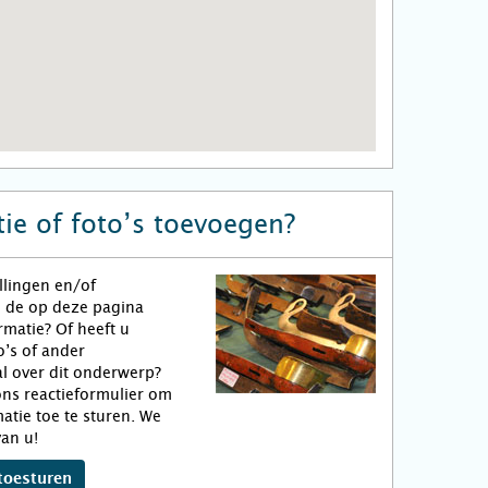
ie of foto’s toevoegen?
llingen en/of
n de op deze pagina
matie? Of heeft u
o’s of ander
l over dit onderwerp?
ns reactieformulier om
atie toe te sturen. We
an u!
toesturen