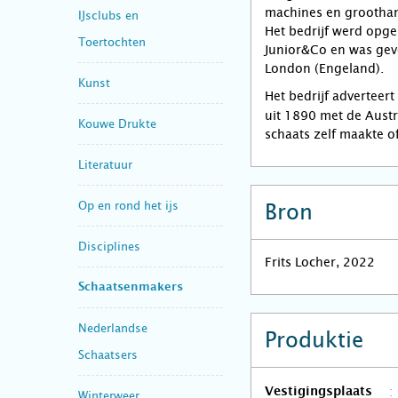
machines en groothan
IJsclubs en
Het bedrijf werd opger
Toertochten
Junior&Co en was geve
London (Engeland).
Kunst
Het bedrijf adverteert
uit 1890 met de Austri
Kouwe Drukte
schaats zelf maakte o
Literatuur
Op en rond het ijs
Bron
Disciplines
Frits Locher, 2022
Schaatsenmakers
Nederlandse
Produktie
Schaatsers
Vestigingsplaats
Winterweer