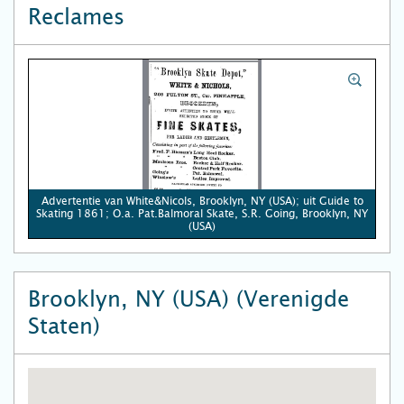
Reclames
Advertentie van White&Nicols, Brooklyn, NY (USA); uit Guide to
Skating 1861; O.a. Pat.Balmoral Skate, S.R. Going, Brooklyn, NY
(USA)
Brooklyn, NY (USA) (Verenigde
Staten)