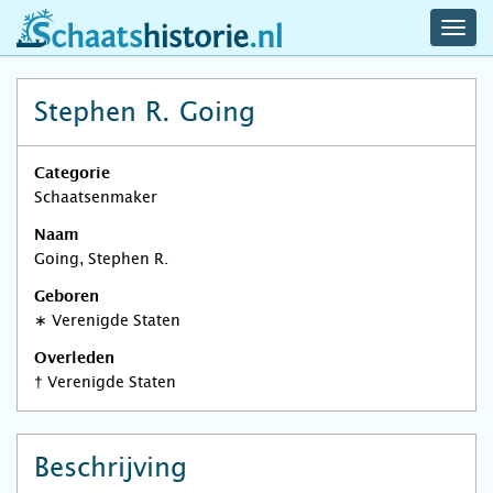
navig
schaatshistorie.nl
men
Stephen R. Going
Categorie
Schaatsenmaker
Naam
Going, Stephen R.
Geboren
∗
Verenigde Staten
Overleden
†
Verenigde Staten
Beschrijving