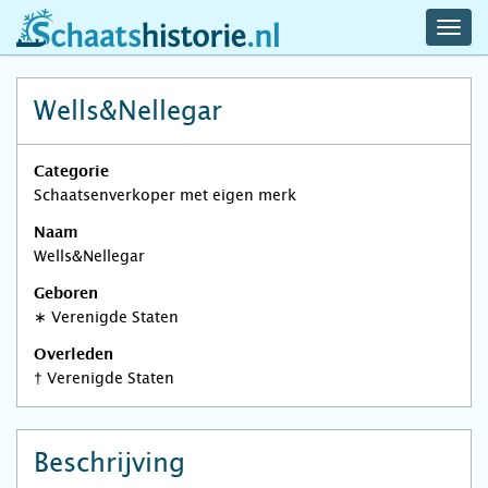
navig
schaatshistorie.nl
men
Wells&Nellegar
Categorie
Schaatsenverkoper met eigen merk
Naam
Wells&Nellegar
Geboren
∗
Verenigde Staten
Overleden
†
Verenigde Staten
Beschrijving