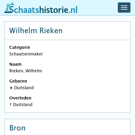
navig
schaatshistorie.nl
men
Wilhelm Rieken
Categorie
Schaatsenmaker
Naam
Rieken, Wilhelm
Geboren
∗
Duitsland
Overleden
†
Duitsland
Bron