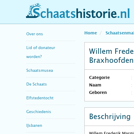
schaatshistorie.nl
Home
Schaatsenma
Over ons
Lid of donateur
Willem Frede
worden?
Braxhoofden
Schaatsmusea
Categorie
De Schaats
Naam
Geboren
Elfstedentocht
Geschiedenis
Beschrijving
IJsbanen
Willem Frederik Marg