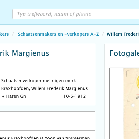
kers
Schaatsenmakers en -verkopers A-Z
Willem Freder
rik Margienus
Fotogale
Schaatsenverkoper met eigen merk
Braxhoofden, Willem Frederik Margienus
∗
Haren Gn
10-5-1912
ienus Braxhoofden is zoon van timmerman