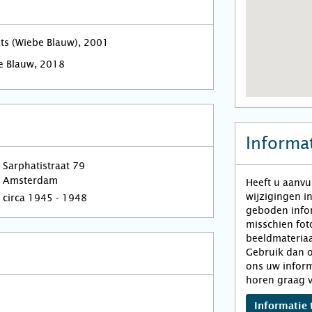
ats (Wiebe Blauw), 2001
e Blauw, 2018
Informat
Sarphatistraat 79
Amsterdam
Heeft u aanvu
wijzigingen i
circa 1945 - 1948
geboden infor
misschien fot
beeldmateriaa
Gebruik dan o
ons uw inform
horen graag v
Informatie 