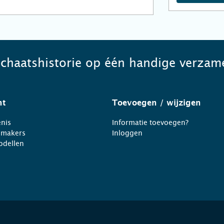
schaatshistorie op één handige verzame
ht
Toevoegen
/ wijzigen
nis
Informatie toevoegen?
nmakers
Inloggen
odellen