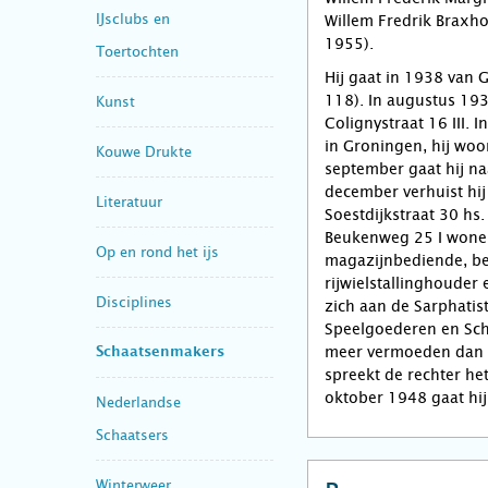
IJsclubs en
Willem Fredrik Braxh
1955).
Toertochten
Hij gaat in 1938 van 
118). In augustus 193
Kunst
Colignystraat 16 III.
in Groningen, hij woo
Kouwe Drukte
september gaat hij na
december verhuist hij
Literatuur
Soestdijkstraat 30 hs
Beukenweg 25 I wonen
Op en rond het ijs
magazijnbediende, be
rijwielstallinghouder 
Disciplines
zich aan de Sarphatis
Speelgoederen en Sch
meer vermoeden dan de
Schaatsenmakers
spreekt de rechter het 
oktober 1948 gaat hij
Nederlandse
Schaatsers
Winterweer