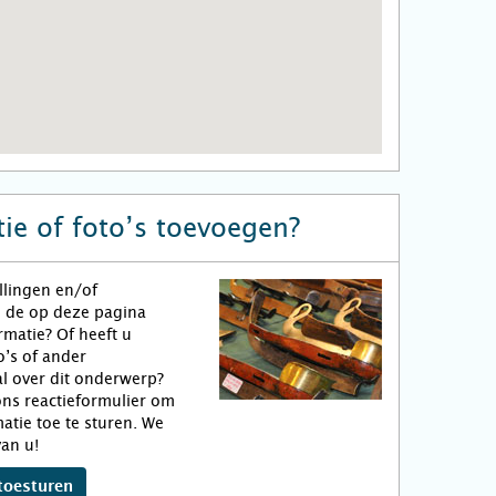
ie of foto’s toevoegen?
llingen en/of
n de op deze pagina
matie? Of heeft u
o’s of ander
l over dit onderwerp?
ns reactieformulier om
atie toe te sturen. We
an u!
toesturen