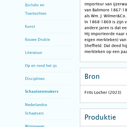
importeur van ijzerwar
IJsclubs en
van Balimore 1867-18
Toertochten
als Wm. J. Wilmer&Co.
In 1868-1869 is zijn 
Kunst
andere jaren is dat ee
Hij importeerde naar 
Kouwe Drukte
eigen merkteken) van
Sheffield. Dat deed hi
merkteken op een paa
Literatuur
Op en rond het ijs
Bron
Disciplines
Schaatsenmakers
Frits Locher (2023)
Nederlandse
Schaatsers
Produktie
Winterweer