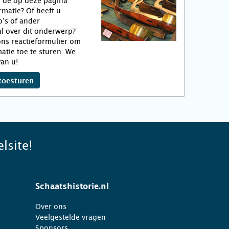
n de op deze pagina
matie? Of heeft u
o’s of ander
l over dit onderwerp?
ns reactieformulier om
atie toe te sturen. We
an u!
toesturen
lsite!
Schaatshistorie.nl
Over ons
Veelgestelde vragen
Sponsors