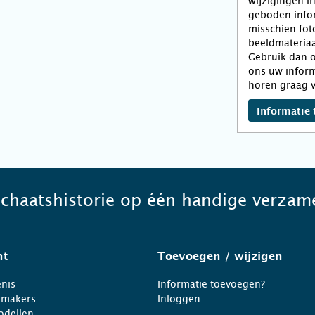
wijzigingen i
geboden infor
misschien fot
beeldmateriaa
Gebruik dan o
ons uw inform
horen graag v
Informatie 
schaatshistorie op één handige verzame
ht
Toevoegen
/ wijzigen
nis
Informatie toevoegen?
nmakers
Inloggen
odellen