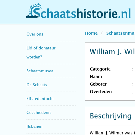
schaatshistorie.nl
Home
Schaatsenma
Over ons
Lid of donateur
William J. W
worden?
Categorie
Schaatsmusea
Naam
Geboren
De Schaats
Overleden
Elfstedentocht
Geschiedenis
Beschrijving
IJsbanen
William J. Wilmer wa