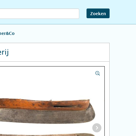
Zoeken
lmer&Co
rij