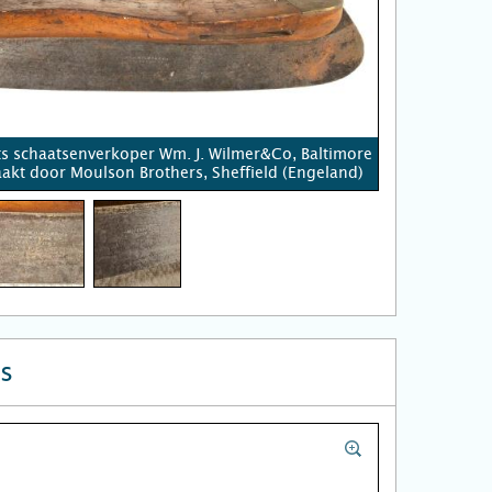
 schaatsenverkoper Wm. J. Wilmer&Co, Baltimore
akt door Moulson Brothers, Sheffield (Engeland)
s