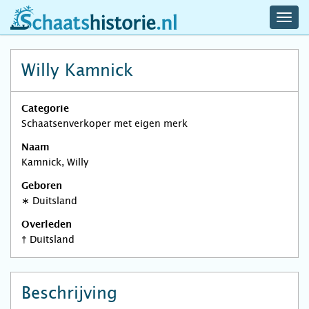
navig
schaatshistorie.nl
men
Willy Kamnick
Categorie
Schaatsenverkoper met eigen merk
Naam
Kamnick, Willy
Geboren
∗
Duitsland
Overleden
†
Duitsland
Beschrijving