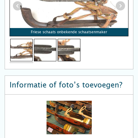
Friese schaats onbekende schaatsenmaker
Informatie of foto’s toevoegen?