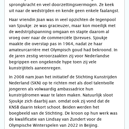
sprongkracht en veel doorzettingsvermogen. Ze keek
uit naar de wedstrijden en kende geen enkele faalangst.
Haar vriendin Joan was in veel opzichten de tegenpool
van Sjoukje: ze was gracieuzer, maar kon moeilijk met
de wedstrijdspanning omgaan en stapte daarom al
vroeg over naar de commerciële IJsrevues. Sjoukje
maakte die overstap pas in 1964, nadat ze haar
amateurcarrière met Olympisch goud had bekroond. In
de jaren zestig veroorzaakten zij voor Nederlandse
begrippen een ongekende hype toen zij vele
kunstrijtitels aaneenregen.
In 2008 nam Joan het initiatief de Stichting Kunstrijden
Nederland (SKN) op te richten met als doel talentvolle
jongeren als volwaardig ambassadrice hun
kunstrijdromen waar te laten maken. Natuurlijk sloot
Sjoukje zich daarbij aan. omdat ook zij vond dat de
KNSB daarin tekort schoot. Beiden werden het
boegbeeld van de Stichting. De kroon op hun werk was
de kwalificatie van Lindsay van Zundert voor de
Olympische Winterspelen van 2022 in Beijing.