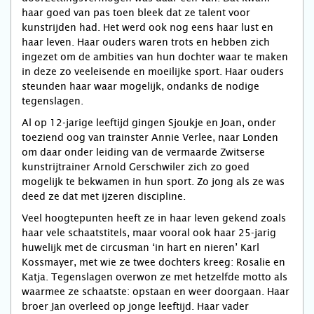
haar goed van pas toen bleek dat ze talent voor
kunstrijden had. Het werd ook nog eens haar lust en
haar leven. Haar ouders waren trots en hebben zich
ingezet om de ambities van hun dochter waar te maken
in deze zo veeleisende en moeilijke sport. Haar ouders
steunden haar waar mogelijk, ondanks de nodige
tegenslagen.
Al op 12-jarige leeftijd gingen Sjoukje en Joan, onder
toeziend oog van trainster Annie Verlee, naar Londen
om daar onder leiding van de vermaarde Zwitserse
kunstrijtrainer Arnold Gerschwiler zich zo goed
mogelijk te bekwamen in hun sport. Zo jong als ze was
deed ze dat met ijzeren discipline.
Veel hoogtepunten heeft ze in haar leven gekend zoals
haar vele schaatstitels, maar vooral ook haar 25-jarig
huwelijk met de circusman ‘in hart en nieren’ Karl
Kossmayer, met wie ze twee dochters kreeg: Rosalie en
Katja. Tegenslagen overwon ze met hetzelfde motto als
waarmee ze schaatste: opstaan en weer doorgaan. Haar
broer Jan overleed op jonge leeftijd. Haar vader