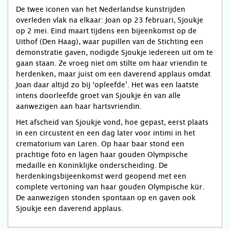
De twee iconen van het Nederlandse kunstrijden
overleden vlak na elkaar: Joan op 23 februari, Sjoukje
op 2 mei. Eind maart tijdens een bijeenkomst op de
Uithof (Den Haag), waar pupillen van de Stichting een
demonstratie gaven, nodigde Sjoukje iedereen uit om te
gaan staan. Ze vroeg niet om stilte om haar vriendin te
herdenken, maar juist om een daverend applaus omdat
Joan daar altijd zo bij ‘opleefde’. Het was een laatste
intens doorleefde groet van Sjoukje én van alle
aanwezigen aan haar hartsvriendin.
Het afscheid van Sjoukje vond, hoe gepast, eerst plaats
in een circustent en een dag later voor intimi in het
crematorium van Laren. Op haar baar stond een
prachtige foto en lagen haar gouden Olympische
medaille en Koninklijke onderscheiding. De
herdenkingsbijeenkomst werd geopend met een
complete vertoning van haar gouden Olympische kür.
De aanwezigen stonden spontaan op en gaven ook
Sjoukje een daverend applaus.