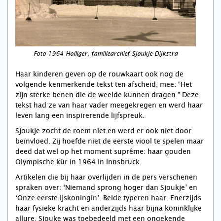
Foto 1964 Holliger, familiearchief Sjoukje Dijkstra
Haar kinderen geven op de rouwkaart ook nog de
volgende kenmerkende tekst ten afscheid, mee: “Het
zijn sterke benen die de weelde kunnen dragen.” Deze
tekst had ze van haar vader meegekregen en werd haar
leven lang een inspirerende lijfspreuk.
Sjoukje zocht de roem niet en werd er ook niet door
beïnvloed. Zij hoefde niet de eerste viool te spelen maar
deed dat wel op het moment suprême: haar gouden
Olympische kür in 1964 in Innsbruck.
Artikelen die bij haar overlijden in de pers verschenen
spraken over: ‘Niemand sprong hoger dan Sjoukje’ en
‘Onze eerste ijskoningin’. Beide typeren haar. Enerzijds
haar fysieke kracht en anderzijds haar bijna koninklijke
allure. Sjouke was toebedeeld met een ongekende